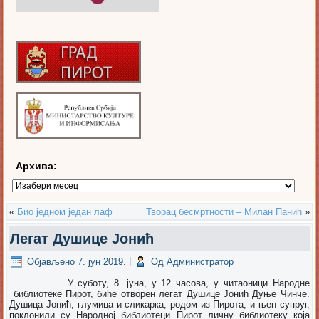
Архива:
Архива:
«
Био једном један лаф
Творац бесмртности – Милан Панић
»
Легат Душице Јонић
Објављено
7. јун 2019.
|
Од
Администратор
У суботу, 8. јуна, у 12 часова, у читаоници Народне
библиотеке Пирот, биће отворен легат Душице Јонић Дуње Чинче.
Душица Јонић, глумица и сликарка, родом из Пирота, и њен супруг,
поклонили су Народној библиотеци Пирот личну библиотеку која