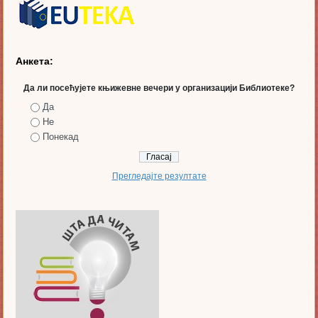
Анкета:
Да ли посећујете књижевне вечери у организацији Библиотеке?
Да
Не
Понекад
Прегледајте резултате