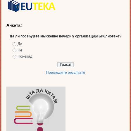
Анкета:
Да ли посећујете књижевне вечери у организацији Библиотеке?
Да
Не
Понекад
Прегледајте резултате