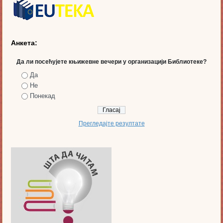
Анкета:
Да ли посећујете књижевне вечери у организацији Библиотеке?
Да
Не
Понекад
Прегледајте резултате