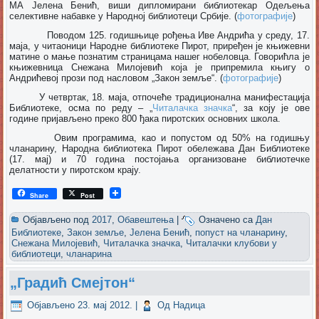
МА Јелена Бенић, виши дипломирани библиотекар Одељења
селективне набавке у Народној библиотеци Србије. (
фотографије
)
Поводом 125. годишњице рођења Иве Андрића у среду, 17.
маја, у читаоници Народне библиотеке Пирот, приређен је књижевни
матине о мање познатим страницама нашег нобеловца. Говорићла је
књижевница Снежана Милојевић која је припремила књигу о
Андрићевој прози под насловом „Закон земље“. (
фотографије
)
У четвртак, 18. маја, отпочеће традиционална манифестација
Библиотеке, осма по реду – „
Читалачка значка
“, за коју је ове
године пријављено преко 800 ђака пиротских основних школа.
Овим програмима, као и попустом од 50% на годишњу
чланарину, Народна библиотека Пирот обележава Дан Библиотеке
(17. мај) и 70 година постојања организоване библиотечке
делатности у пиротском крају.
Share
Post
Објављено под
2017
,
Обавештења
|
Означено са
Дан
Библиотеке
,
Закон земље
,
Јелена Бенић
,
попуст на чланарину
,
Снежана Милојевић
,
Читалачка значка
,
Читалачки клубови у
библиотеци
,
чланарина
„Градић Смејтон“
Објављено
23. мај 2012.
|
Од
Надица