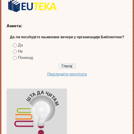
Анкета:
Да ли посећујете књижевне вечери у организацији Библиотеке?
Да
Не
Понекад
Прегледајте резултате