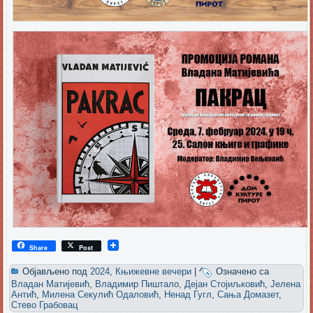
Share
Post
Објављено под
2024
,
Књижевне вечери
|
Означено са
Владан Матијевић
,
Владимир Пиштало
,
Дејан Стојиљковић
,
Јелена
Антић
,
Милена Секулић Одаловић
,
Ненад Гугл
,
Сања Домазет
,
Стево Грабовац