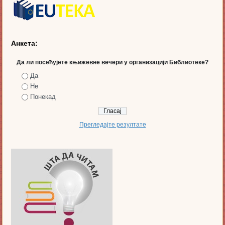
Анкета:
Да ли посећујете књижевне вечери у организацији Библиотеке?
Да
Не
Понекад
Прегледајте резултате