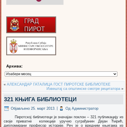
Архива:
Архива:
«
АЛЕКСАНДАР ГАТАЛИЦА ГОСТ ПИРОТСКЕ БИБЛИОТЕКЕ
Извештај са општинске смотре рецитатора
»
321 КЊИГА БИБЛИОТЕЦИ
Објављено
25. март 2013.
|
Од
Администратор
Пиротској библиотеци је значајан поклон – 321 публикацију из
своје приватне колекције уручио суграђанин Дејан Ћирић,
дипломирани професор историје. Реч је о вредним књигама из