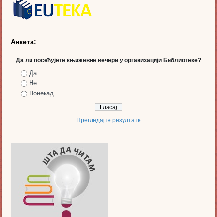
Анкета:
Да ли посећујете књижевне вечери у организацији Библиотеке?
Да
Не
Понекад
Прегледајте резултате