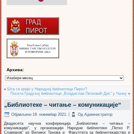
Архива:
Архива:
«
Шта се крије у Народној библиотеци Пирот?
Посета Градској библиотеци „Владислав Петковић Дис“ у Чачку
»
„Библиотеке – читање – комуникације“
Објављено
19. новембар 2021.
|
Од
Администратор
Двадесета научна конференција „Библиотеке – читање –
комуникације“, у организацији Народне библиотеке „Петко Р.
Славејков“ из Великог Трнова и Факултета за библиотекарство и