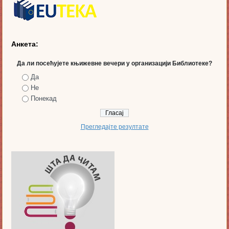
Анкета:
Да ли посећујете књижевне вечери у организацији Библиотеке?
Да
Не
Понекад
Прегледајте резултате