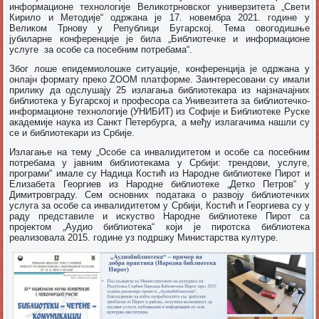
информационе технологије Великотрновског универзитета „Свети
Кирило и Методије“ одржана је 17. новембра 2021. године у
Великом Трнову у Републици Бугарској. Тема овогодишње
јубиларне конференције је била „Библиотечке и информационе
услуге за особе са посебним потребама“.
Због лоше епидемиолошке ситуације, конференција је одржана у
онлајн формату преко ZOOM платформе. Заинтересовани су имали
прилику да одслушају 25 излагања библиотекара из најзначајних
библиотека у Бугарској и професора са Унивезитета за библиотечко-
информационе технологије (УНИБИТ) из Софије и Библиотеке Руске
академије наука из Санкт Петербурга, а међу излагачима нашли су
се и библиотекари из Србије.
Излагање на тему „Особе са инвалидитетом и особе са посебним
потребама у јавним библиотекама у Србији: трендови, услуге,
програми“ имале су Надица Костић из Народне библиотеке Пирот и
Елизабета Георгиев из Народне библиотеке „Детко Петров“ у
Димитровграду. Сем основних података о развоју библиотечких
услуга за особе са инвалидитетом у Србији, Костић и Георгиева су у
раду представиле и искуство Народне библиотеке Пирот са
пројектом „Аудио библиотека“ који је пиротска библиотека
реализовала 2015. године уз подршку Министарства културе.