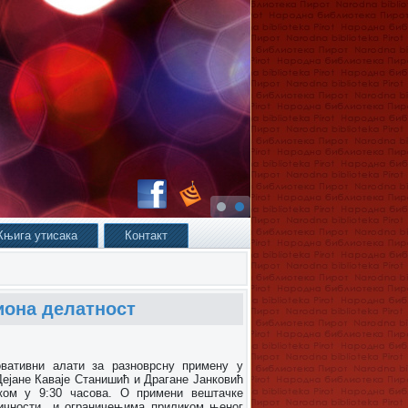
Књига утисака
Контакт
иона делатност
овативни алати за разноврсну примену у
Дејане Каваје Станишић и Драгане Јанковић
тком у 9:30 часова. О примени вештачке
етичности и ограничењима приликом њеног