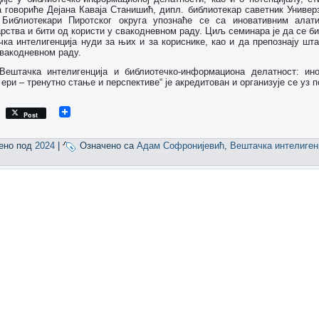
говориће Дејана Каваја Станишић, дипл. библиотекар саветник Универз
 Библиотекари Пиротског округа упознаће се са иновативним алат
рства и бити од користи у свакодневном раду. Циљ семинара је да се б
чка интелигенција нуди за њих и за кориснике, као и да препознају шт
вакодневном раду.
Вештачка интелигенција и библиотечко-информациона делатност: ин
 ери – тренутно стање и перспективе“ је акредитован и организује се уз
Post
ено под
2024
|
Означено са
Адам Софронијевић
,
Вештачка интелиген