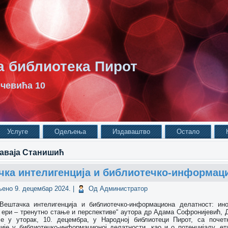
 библиотека Пирот
чевића 10
Услуге
Одељења
Издаваштво
Остало
Каваја Станишић
чка интелигенција и библиотечко-информац
љено
9. децембар 2024.
|
Од
Администратор
Вештачка интелигенција и библиотечко-информациона делатност: ин
 ери – тренутно стање и перспективе“ аутора др Адама Софронијевић, 
е у уторак, 10. децембра, у Народној библиотеци Пирот, са поче
ције у библиотечко-информационој делатности, као и о потенцијалу, 