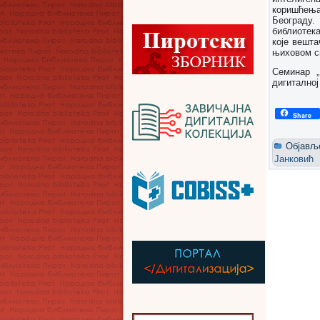
коришћења 
Београду.
библиотека
које вешта
њиховом с
Семинар „
дигиталној
Share
Објављ
Јанковић