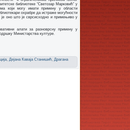
итетске библиотеке “Светозар Марковић” у
има који могу имати примену у области
иблиотекари охрабре да истраже могућности
а је оно што је сврсисходно и примењиво у
овативни алати за разноврсну примену у
 подршку Министарства културе.
ција
,
Дејана Каваја Станишић
,
Драгана