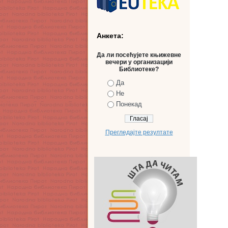
Анкета:
Да ли посећујете књижевне
вечери у организацији
Библиотеке?
Да
Не
Понекад
Прегледајте резултате