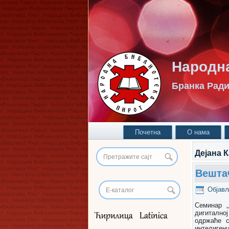
Народна
Бранка Ради
Почетна
О нама
Дејана 
Вешта
Објав
Семинар „
дигиталној
одржаће с
интелиген