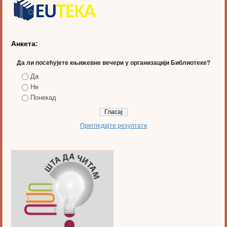
Анкета:
Да ли посећујете књижевне вечери у организацији Библиотеке?
Да
Не
Понекад
Прегледајте резултате