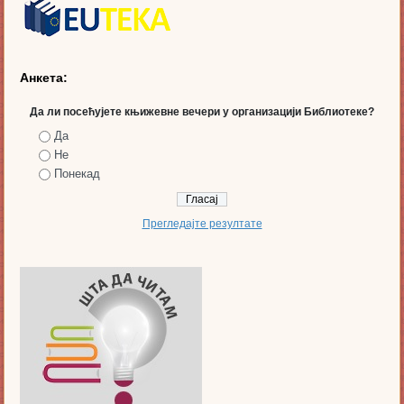
Анкета:
Да ли посећујете књижевне вечери у организацији Библиотеке?
Да
Не
Понекад
Прегледајте резултате