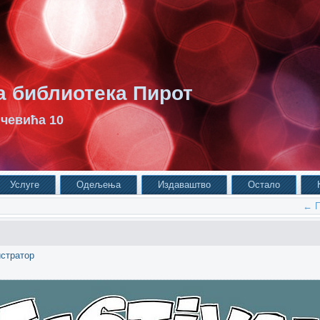
 библиотека Пирот
чевића 10
Услуге
Одељења
Издаваштво
Остало
←
П
стратор