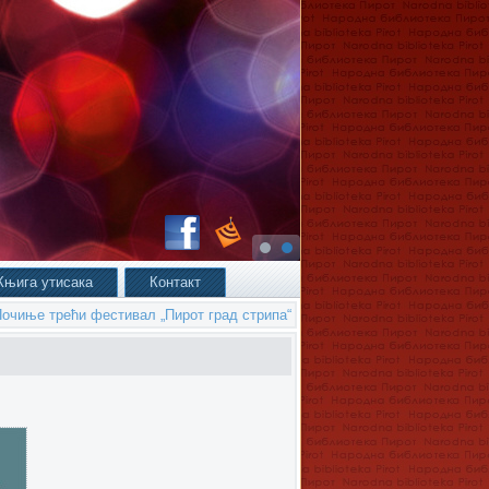
Књига утисака
Контакт
очиње трећи фестивал „Пирот град стрипа“