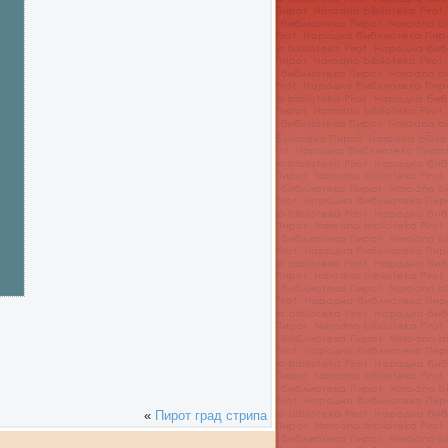
«
Пирот град стрипа