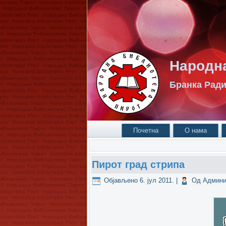
Народна
Бранка Ради
Почетна
О нама
Пирот град стрипа
Објављено
6. јул 2011.
|
Од
Админи