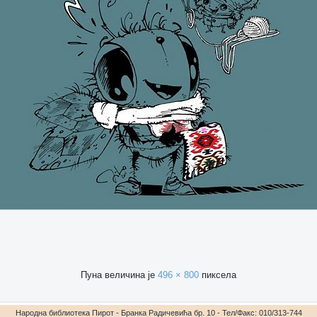
Пуна величина је
496 × 800
пиксела
Народна библиотека Пирот - Бранка Радичевића бр. 10 - Тел/Факс: 010/313-744