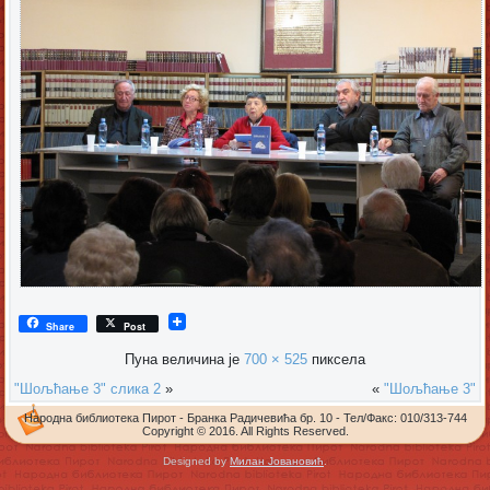
Share
Post
Пуна величина је
700 × 525
пиксела
"Шољћање 3" слика 2
»
«
"Шољћање 3"
Народна библиотека Пирот - Бранка Радичевића бр. 10 - Тел/Факс: 010/313-744
Copyright © 2016. All Rights Reserved.
Designed by
Милан Јовановић
.