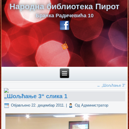
Народна библиотека Пирот
Бранка Радичевића 10
←
„Шољћање 3“
„Шољћање 3“ слика 1
Објављено
22. децембар 2011.
|
Од
Администратор