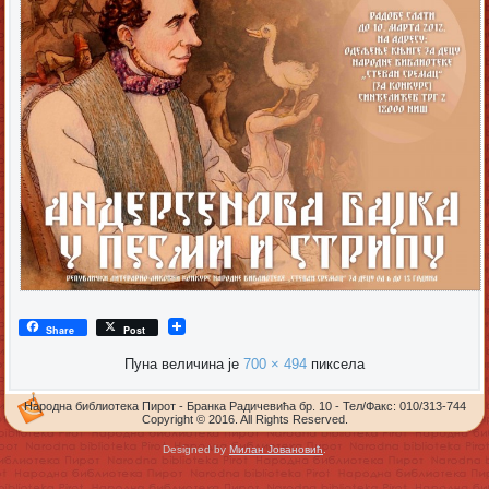
Share
Post
Пуна величина је
700 × 494
пиксела
Народна библиотека Пирот - Бранка Радичевића бр. 10 - Тел/Факс: 010/313-744
Copyright © 2016. All Rights Reserved.
Designed by
Милан Јовановић
.