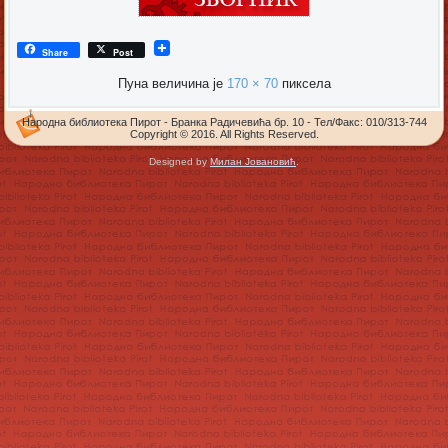
Share
Post
Пуна величина је
170 × 70
пиксела
Народна библиотека Пирот - Бранка Радичевића бр. 10 - Тел/Факс: 010/313-744
Copyright © 2016. All Rights Reserved.
Designed by
Милан Јовановић
.