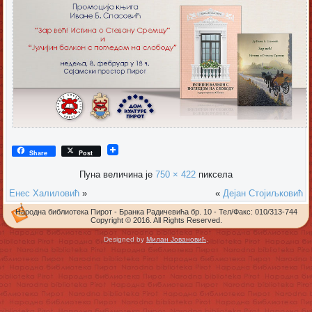
Share
Post
Пуна величина је
750 × 422
пиксела
Енес Халиловић
»
«
Дејан Стојиљковић
Народна библиотека Пирот - Бранка Радичевића бр. 10 - Тел/Факс: 010/313-744
Copyright © 2016. All Rights Reserved.
Designed by
Милан Јовановић
.