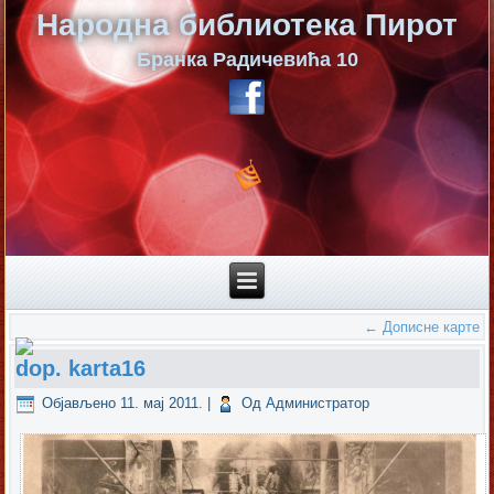
Народна библиотека Пирот
Бранка Радичевића 10
←
Дописне карте
dop. karta16
Објављено
11. мај 2011.
|
Од
Администратор