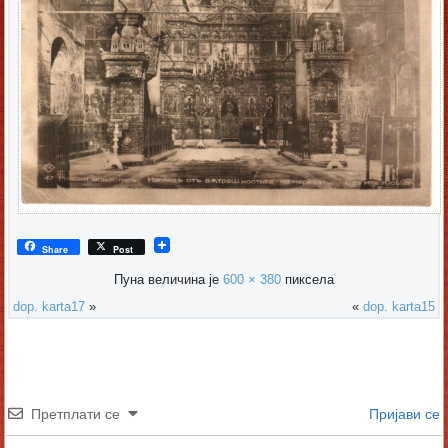
Share
Post
Пуна величина је
600 × 380
пиксела
dop. karta17
»
«
dop. karta15
Претплати се
Пријави се