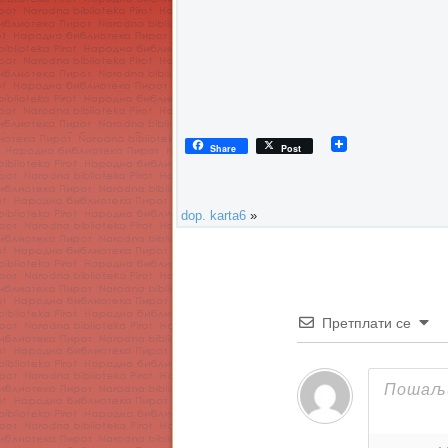
Share
Post
dop. karta6
»
Претплати се