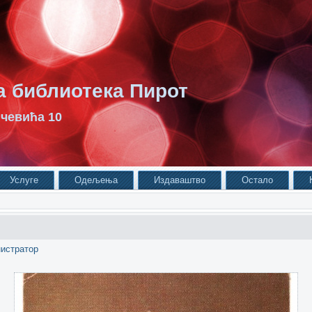
 библиотека Пирот
чевића 10
Услуге
Одељења
Издаваштво
Остало
истратор