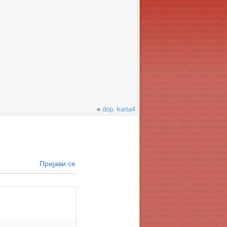
«
dop. karta4
Пријави се