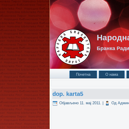
Народна
Бранка Ради
Почетна
О нама
dop. karta5
Објављено
11. мај 2011.
|
Од
Админ