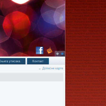
Књига утисака
Контакт
←
Дописне карте