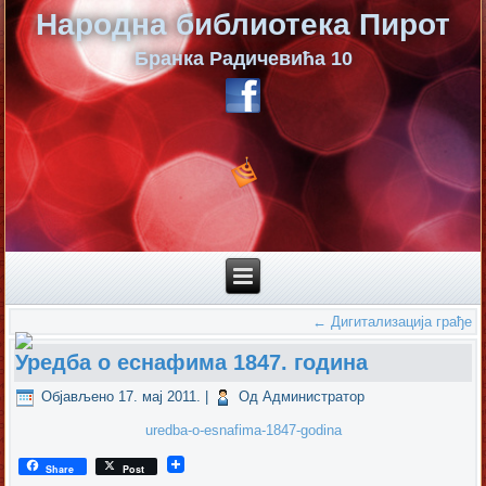
Народна библиотека Пирот
Бранка Радичевића 10
←
Дигитализација грађе
Уредба о еснафима 1847. година
Објављено
17. мај 2011.
|
Од
Администратор
uredba-o-esnafima-1847-godina
Share
Post