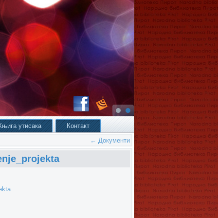
Књига утисака
Контакт
←
Документи
nje_projekta
ekta