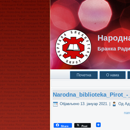
Народна
Бранка Ради
Почетна
О нама
Narodna_biblioteka_Pirot_-
Објављено
13. јануар 2021.
|
Од
Ад
nar
Share
Post