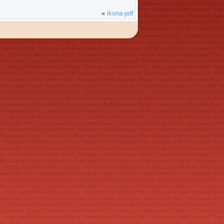
«
ikona-pdf