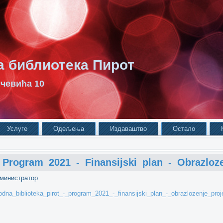
 библиотека Пирот
чевића 10
Услуге
Одељења
Издаваштво
Остало
_Program_2021_-_Finansijski_plan_-_Obrazloze
министратор
odna_biblioteka_pirot_-_program_2021_-_finansijski_plan_-_obrazlozenje_proj