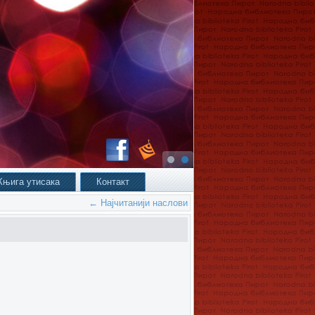
Књига утисака
Контакт
←
Најчитанији наслови