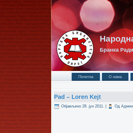
Народна
Бранка Ради
Почетна
О нама
Pad – Loren Kejt
Објављено
28. јун 2011.
|
Од
Админ