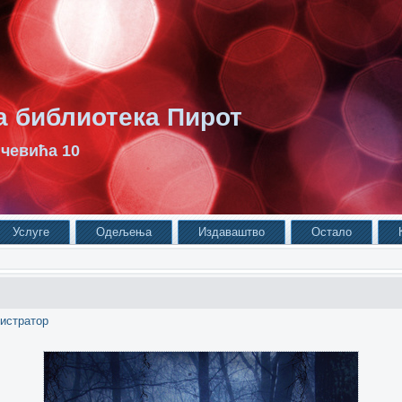
 библиотека Пирот
чевића 10
Услуге
Одељења
Издаваштво
Остало
истратор