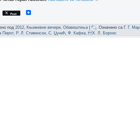
Post
ено под
2012
,
Књижевне вечери
,
Обавештења
|
Означено са
Г. Г. Ма
а Пирот
,
Р. Л. Стивенсон
,
С. Џунић
,
Ф. Кафка
,
Х. Л. Борхес