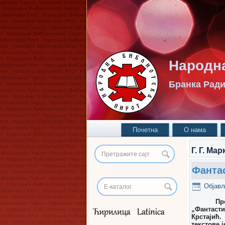
Народна
Бранка Ради
Почетна
О нама
Г. Г. Мар
Фантас
Објав
Прошлог 
„Фантасти
Крстајић
текстове 