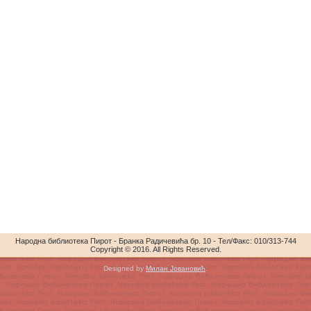
Народна библиотека Пирот - Бранка Радичевића бр. 10 - Тел/Факс: 010/313-744
Copyright © 2016. All Rights Reserved.
Designed by
Милан Јовановић
.