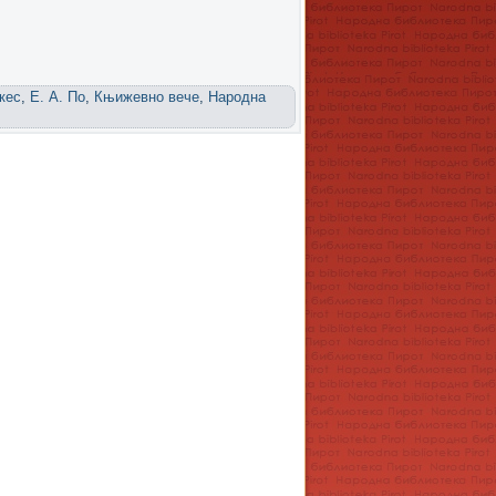
ркес
,
Е. А. По
,
Књижевно вече
,
Народна