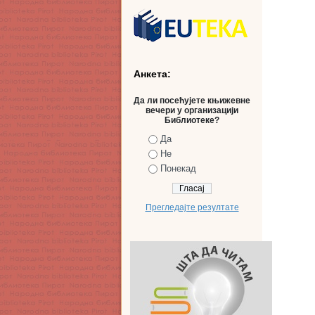
Анкета:
Да ли посећујете књижевне
вечери у организацији
Библиотеке?
Да
Не
Понекад
Прегледајте резултате