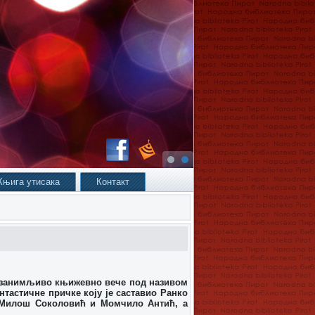
Књига утисака
Контакт
 занимљиво књижевно вече под називом
нтастичне причке коју је саставио Ранко
, Милош Соколовић и Момчило Антић, а