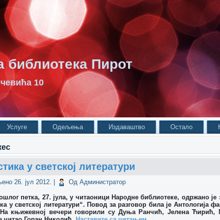
 библиотека Пирот
чевића 10
Услуге
Одељења
Издаваштво
Остало
кес
тика у светској литератури
љено
26. јул 2012.
|
Од
Администратор
петка, 27. јула, у читаоници Народне библиотеке, одржано је
ка у светској литератури“. Повод за разговор била је Антологија фа
. На књижевној вечери говорили су Дуња Ранчић, Јелена Ћирић
је читао Горан Николић.
Наставите са читањем
→