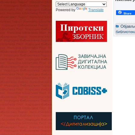
Powered by
Translate
Share
Објављ
библиотек