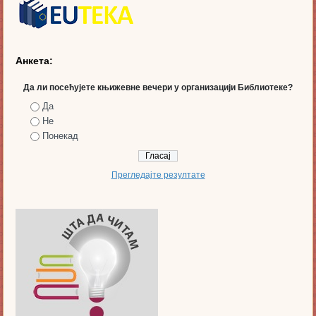
Анкета:
Да ли посећујете књижевне вечери у организацији Библиотеке?
Да
Не
Понекад
Прегледајте резултате