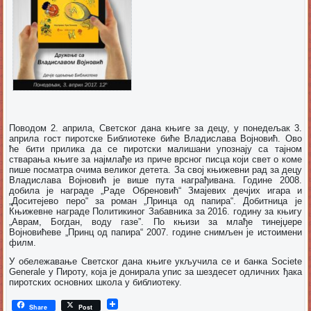
Поводом 2. априла, Светског дана књиге за децу, у понедељак 3.
априла гост пиротске Библиотеке биће Владислава Војновић. Ово
ће бити прилика да се пиротски малишани упознају са тајном
стварања књиге за најмлађе из приче врсног писца који свет о коме
пише посматра очима великог детета. За свој књижевни рад за децу
Владислава Војновић је више пута награђивана. Године 2008.
добила је награде „Раде Обреновић“ Змајевих дечјих игара и
„Доситејево перо“ за роман „Принца од папира“. Добитница је
Књижевне награде Политикиног Забавника за 2016. годину за књигу
„Аврам, Богдан, воду газе”. По књизи за млађе тинејџере
Војновићеве „Принц од папира“ 2007. године снимљен је истоимени
филм.
У обележавање Светског дана књиге укључила се и банка Societe
Generale у Пироту, која је донирала упис за шездесет одличних ђака
пиротских основних школа у библиотеку.
Share
Post