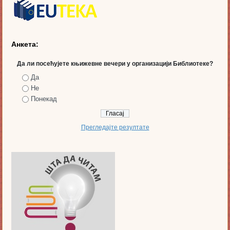
Анкета:
Да ли посећујете књижевне вечери у организацији Библиотеке?
Да
Не
Понекад
Прегледајте резултате