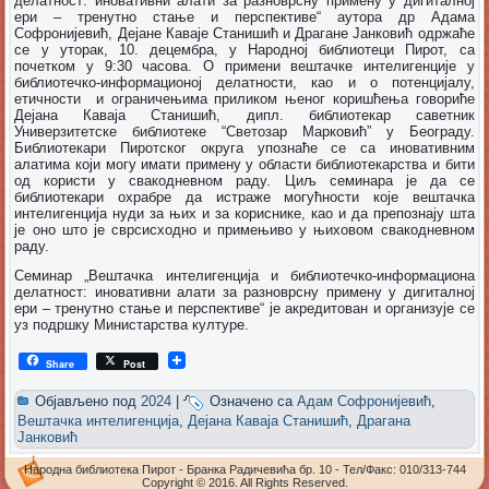
делатност: иновативни алати за разноврсну примену у дигиталној
ери – тренутно стање и перспективе“ аутора др Адама
Софронијевић, Дејане Каваје Станишић и Драгане Јанковић одржаће
се у уторак, 10. децембра, у Народној библиотеци Пирот, са
почетком у 9:30 часова. О примени вештачке интелигенције у
библиотечко-информационој делатности, као и о потенцијалу,
етичности и ограничењима приликом њеног коришћења говориће
Дејана Каваја Станишић, дипл. библиотекар саветник
Универзитетске библиотеке “Светозар Марковић” у Београду.
Библиотекари Пиротског округа упознаће се са иновативним
алатима који могу имати примену у области библиотекарства и бити
од користи у свакодневном раду. Циљ семинара је да се
библиотекари охрабре да истраже могућности које вештачка
интелигенција нуди за њих и за кориснике, као и да препознају шта
је оно што је сврсисходно и примењиво у њиховом свакодневном
раду.
Семинар „Вештачка интелигенција и библиотечко-информациона
делатност: иновативни алати за разноврсну примену у дигиталној
ери – тренутно стање и перспективе“ је акредитован и организује се
уз подршку Министарства културе.
Share
Post
Објављено под
2024
|
Означено са
Адам Софронијевић
,
Вештачка интелигенција
,
Дејана Каваја Станишић
,
Драгана
Јанковић
Народна библиотека Пирот - Бранка Радичевића бр. 10 - Тел/Факс: 010/313-744
Copyright © 2016. All Rights Reserved.