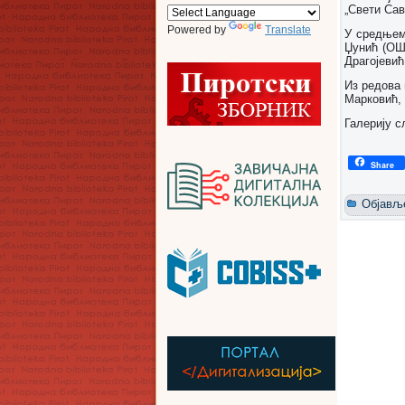
„Свети Сав
Powered by
Translate
У средњем
Џунић (ОШ
Драгојевић
Из редова
Марковић, 
Галерију 
Share
Објављ