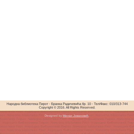
Народна библиотека Пирот - Бранка Радичевића бр. 10 - Тел/Факс: 010/313-744
Copyright © 2016. All Rights Reserved.
Designed by
Милан Јовановић
.