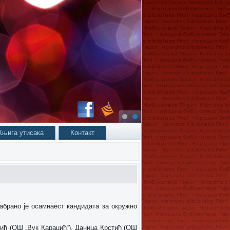
Књига утисака
Контакт
абрано је осамнаест кандидата за окружно
лић (ОШ „Вук Караџић“), Даница Крстић (ОШ