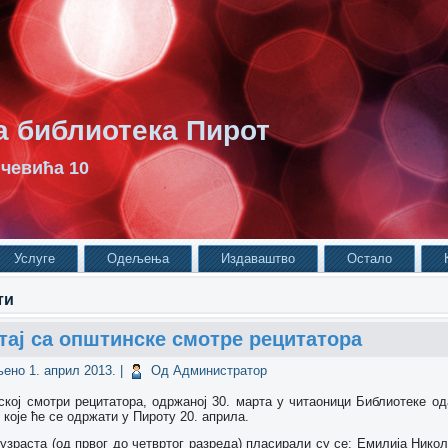
 библиотека Пирот
чевића 10
Услуге
Одељења
Издаваштво
Остало
ти
ај са општинске смотре рецитатора
љено
1. април 2013.
|
Од
Администратор
кој смотри рецитатора, одржаној 30. марта у читаоници Библиотеке од
које ће се одржати у Пироту 20. априла.
узраста (од првог до четвртог разреда) пласирали су се: Емилија Нико