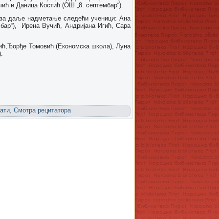
ић и Даница Костић (ОШ „8. септембар“).
е за даље надметање следећи ученици: Ана
бар“), Ирена Вучић, Андријана Игић, Сара
ић,Ђорђе Томовић (Економска школа), Луна
.
ати
,
Смотра рецитатора