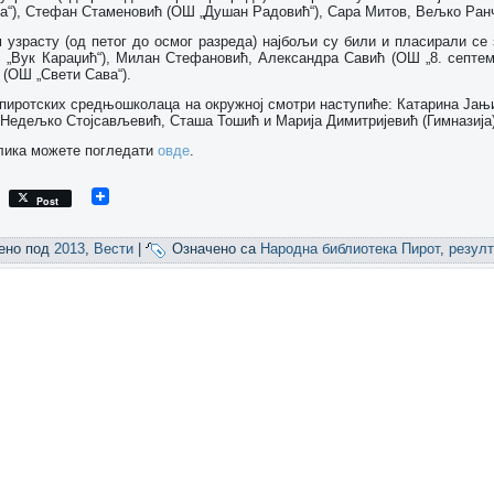
а“), Стефан Стаменовић (ОШ „Душан Радовић“), Сара Митов, Вељко Ранч
 узрасту (од петог до осмог разреда) најбољи су били и пласирали с
 „Вук Караџић“), Милан Стефановић, Александра Савић (ОШ „8. септем
 (ОШ „Свети Сава“).
 пиротских средњошколаца на окружној смотри наступиће: Катарина Јањ
Недељко Стојсављевић, Сташа Тошић и Марија Димитријевић (Гимназија)
слика можете погледати
овде
.
Post
ено под
2013
,
Вести
|
Означено са
Народна библиотека Пирот
,
резулт