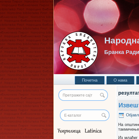
Народна
Бранка Ради
Почетна
О нама
резулта
Извешт
Објав
На општинс
такмичење 
Из млађег 