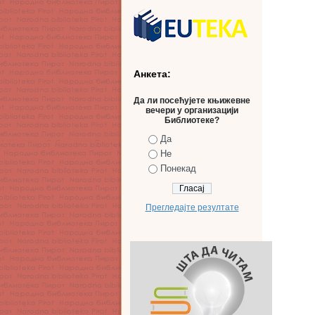
Анкета:
Да ли посећујете књижевне
вечери у организацији
Библиотеке?
Да
Не
Понекад
Прегледајте резултате