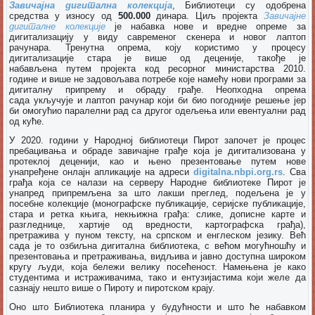
Завичајна дигитална колекција
, Библиотеци су одобрена
средства у износу од
500.000
динара. Циљ пројекта
Завичајне
дигиталне колекције
је набавка нове и вредне опреме за
дигитализацију у виду савременог скенера и новог лаптоп
рачунара. Тренутна опрема, коју користимо у процесу
дигитализације стара је више од деценије, такође је
набављена путем пројекта код ресорног министарства 2010.
године и више не задовољава потребе које намећу нови програми за
дигиталну припрему и обраду грађе. Неопходна опрема
сада укључује и лаптоп рачунар који би био погодније решење јер
би омогућио паралелни рад са другог одељења или евентуални рад
од куће.
У 2020. години у Народној библиотеци Пирот започет је процес
пребацивања и обраде завичајне грађе која је дигитализована у
протеклој деценији, као и њено презентовање путем нове
унапређене онлајн апликације на адреси
digitalna.nbpi.org.rs
. Сва
грађа која се налази на серверу Народне библиотеке Пирот је
унапред припремљена за што лакши преглед, подељена је у
посебне колекције (монографске публикације, серијске публикације,
стара и ретка књига, некњижна грађа: слике, дописне карте и
разгледнице, хартије од вредности, картографска грађа),
претражива у пуном тексту, на српском и енглеском језику. Већ
сада је то озбиљна дигитална библиотека, с већом могућношћу и
презентовања и претраживања, видљива и јавно доступна широком
кругу људи, која бележи велику посећеност. Намењена је како
студентима и истраживачима, тако и ентузијастима који желе да
сазнају нешто више о Пироту и пиротском крају.
Оно што Библиотека планира у будућности и што ће набавком