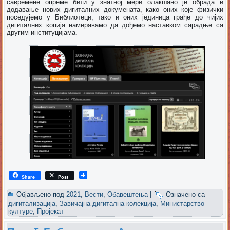
савремене опреме бити у знатној мери олакшано је обрада и
додавање нових дигиталних докумената, како оних које физички
поседујемо у Библиотеци, тако и оних јединица грађе до чијих
дигиталних копија намеравамо да дођемо наставком сарадње са
другим институцијама.
Share
Post
Објављено под
2021
,
Вести
,
Обавештења
|
Означено са
дигитализација
,
Завичајна дигитална колекција
,
Министарство
културе
,
Пројекат