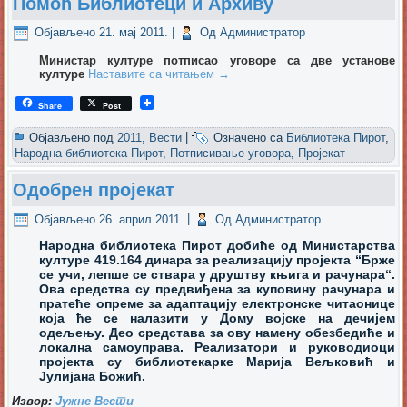
Помоћ Библиотеци и Архиву
Објављено
21. мај 2011.
|
Од
Администратор
Министар културе потписао уговоре са две установе
културе
Наставите са читањем
→
Share
Post
Објављено под
2011
,
Вести
|
Означено са
Библиотека Пирот
,
Народна библиотека Пирот
,
Потписивање уговора
,
Пројекат
Одобрен пројекат
Објављено
26. април 2011.
|
Од
Администратор
Народна библиотека Пирот добиће од Министарства
културе 419.164 динара за реализацију пројекта “Брже
се учи, лепше се ствара у друштву књига и рачунара“.
Ова средства су предвиђена за куповину рачунара и
пратеће опреме за адаптацију електронске читаонице
која ће се налазити у Дому војске на дечијем
одељењу. Део средстава за ову намену обезбедиће и
локална самоуправа. Реализатори и руководиоци
пројекта су библиотекарке Марија Вељковић и
Јулијана Божић.
Извор:
Јужне Вести