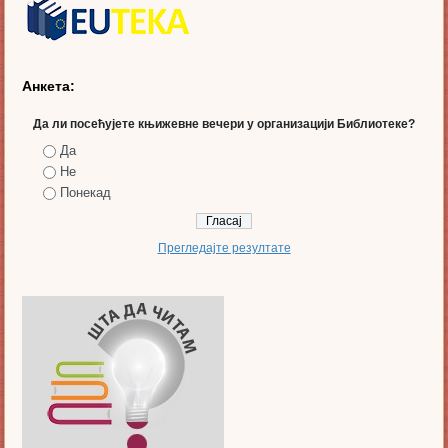
Анкета:
Да ли посећујете књижевне вечери у организацији Библиотеке?
Да
Не
Понекад
Прегледајте резултате